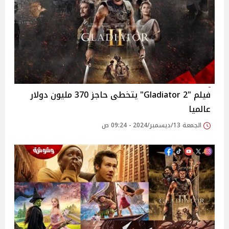
فيلم "Gladiator 2" يتخطى حاجز 370 مليون دولار
عالميا
الجمعة 13/ديسمبر/2024 - 09:24 ص