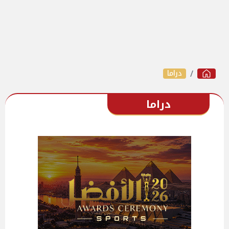
دراما
دراما