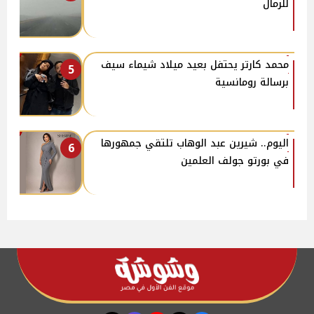
للرمال
محمد كارتر يحتفل بعيد ميلاد شيماء سيف
5
برسالة رومانسية
اليوم.. شيرين عبد الوهاب تلتقي جمهورها
6
في بورتو جولف العلمين