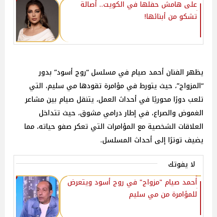
على هامش حفلها في الكويت.. أصالة
تشكو من أبنائها!
يظهر الفنان أحمد صيام في مسلسل “روج أسود” بدور
“المزواج”، حيث يتورط في مؤامرة تقودها مي سليم، التي
تلعب دورًا محوريًا في أحداث العمل، يتنقل صيام بين مشاعر
الغموض والصراع، في إطار درامي مشوق، حيث تتداخل
العلاقات الشخصية مع المؤامرات التي تعكر صفو حياته، مما
يضيف توترًا إلى أحداث المسلسل.
لا يفوتك
أحمد صيام "مزواج" في روج أسود ويتعرض
للمؤامرة من مي سليم