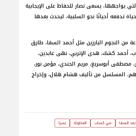
لتي يواجهها، يسعى نصار للحفاظ على الإيجابية
ياة تدفعه أحيانًا نحو السلبية، ليحدث بعدها
من النجوم البارزين مثل أحمد السقا، طارق
، أحمد كشك، هدى الإتربي، نهى عابدين،
ر، مصطفى أبوسريع، مريم الجندي، مؤمن نور،
رهم، المسلسل من تأليف هشام هلال، وإخراج
حمد السقا
مي كساب
العتاولة
يسرا