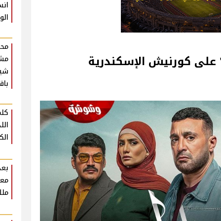
انس
الو
محم
مش
شير
باق
كلم
الل
الك
بعد
معل
ملك