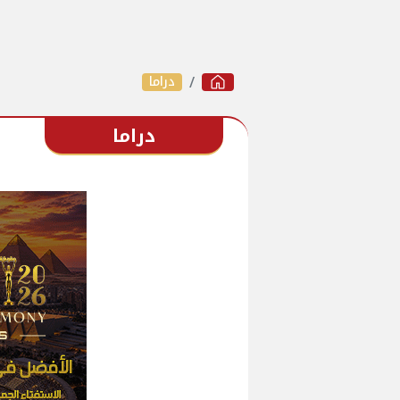
دراما
دراما