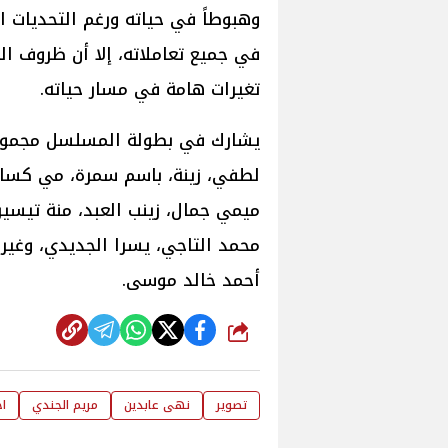
وهبوطاً في حياته ورغم التحديات ا
في جميع تعاملاته، إلا أن ظروف الح
تغيرات هامة في مسار حياته.
يشارك في بطولة المسلسل مجموعة 
لطفي، زينة، باسم سمرة، مي كساب
ميمي جمال، زينب العبد، منة تيسي
محمد التاجي، يسرا الجديدي، وغي
أحمد خالد موسى.
شارك
تصوير
نهى عابدين
مريم الجندي
ا