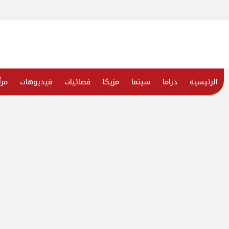
الرئيسية
دراما
سينما
مزيكا
فضائيات
فيديوهات
مرأ