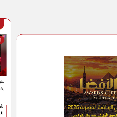
1
طرح
بكم
الأ
الل