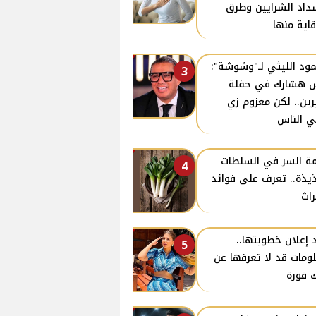
داد الشرايين وطرق
قاية منها
ود الليثي لـ"وشوشة":
3
 هشارك في حفلة
ين.. لكن معزوم زي
ي الناس
ة السر في السلطات
4
ذيذة.. تعرف على فوائد
راث
 إعلان خطوبتها..
5
ومات قد لا تعرفها عن
 قورة