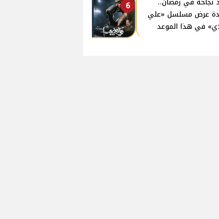
 نجاحه في رمضان..
6
دة عرض مسلسل «علي
ي» في هذا الموعد