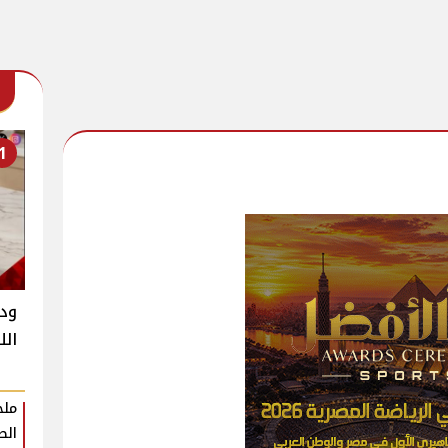
1
ود
الل
ملخ
الط