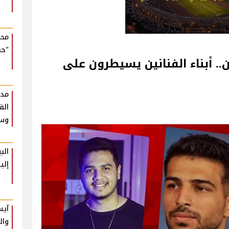
محم
"حب
. أبناء الفنانين يسيطرون على
مدح
وسع
الب
إلي
آيس
وال