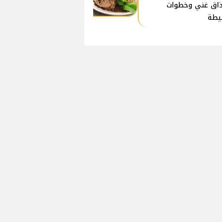
اق غني وخطوات
يطة