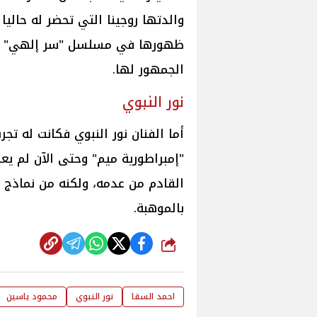
والدتها روجينا التي تحضر له حالي
ظهورها في مسلسل "سر إلهي" خل
الجمهور لها.
نور النبوي
أما الفنان نور النبوي فكانت له 
"إمبراطورية ميم" وحتى الآن لم ي
القادم من عدمه، ولكنه من نماذج أ
بالموهبة.
شارك
احمد السقا
نور النبوي
محمود ياسين