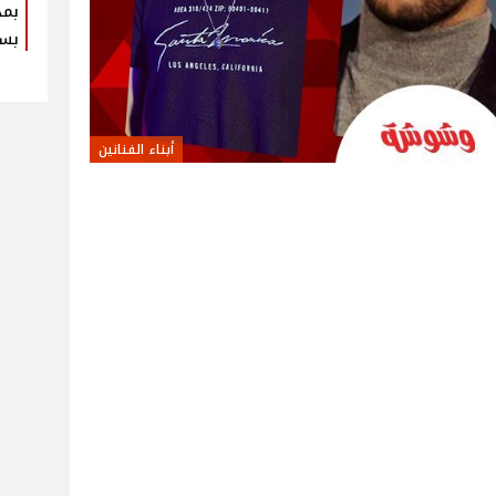
بمذ
بس
أبناء الفنانين