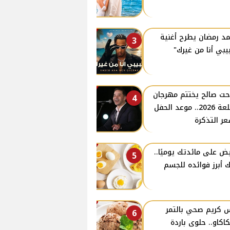
د رمضان يطرح أغنية
3
يبي أنا من غيرك"
ت صالح يختتم مهرجان
4
القلعة 2026.. موعد الحفل
ر التذكرة
يض على مائدتك يوميًا..
5
ك أبرز فوائده للجسم
 كريم صحي بالتمر
6
كاكاو.. حلوى باردة