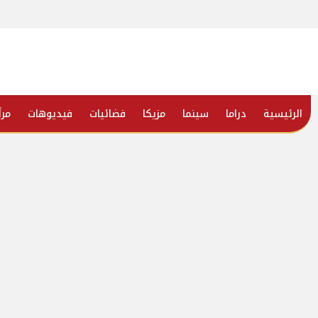
الرئيسية
دراما
سينما
مزيكا
فضائيات
فيديوهات
مرأ