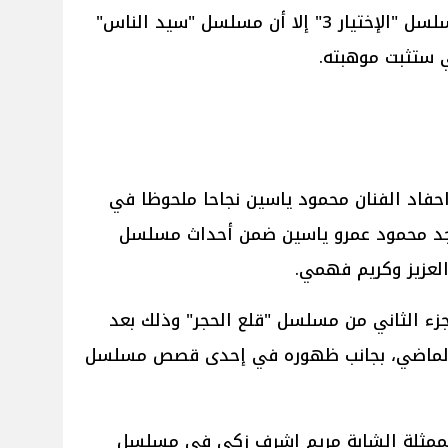
قبل في دور بسيط ضمن أحداث مسلسل "الإختيار 3" إلا أن مسلسل "سيد الناس"
تي ستثبت موهبته.
احفاد الفنان محمود ياسين نجاحا ملحوظا في
واجد محمود عمرو ياسين ضمن أحداث مسلسل
العزيز وكريم فهمي.
زء الثاني من مسلسل "قلع الحجر" وذلك بعد
ن الماضي، بجانب ظهوره في إحدى قصص مسلسل
 الممثلة الشابة مريم اشرف زكي في مسلسل