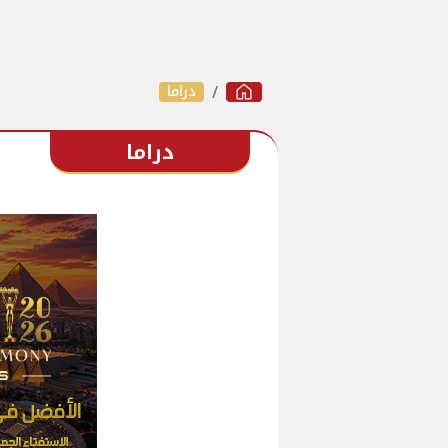
دراما
دراما