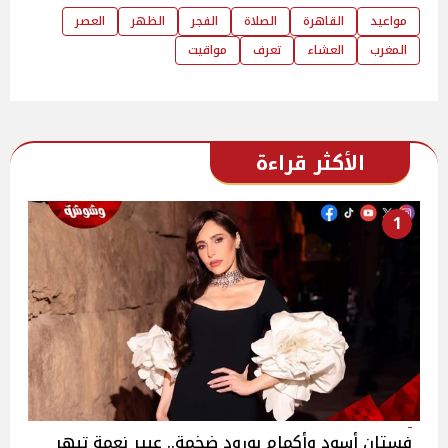
مواعيد
القاهرة
الصلاة
الفجر
الظهر
العصر
المغرب
العشاء
تعرف
مواقيت
الأكثر قراءة
1
فستان أسود وأكمام بورود ضخمة.. عبير نعمة تبهر