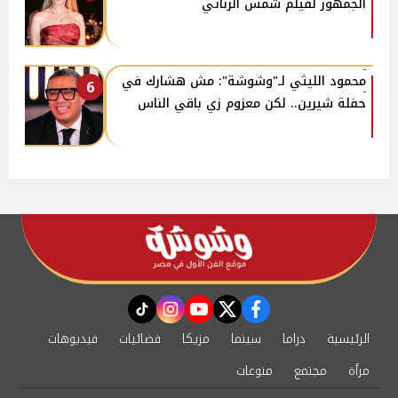
الجمهور لفيلم شمس الزناتي
محمود الليثي لـ"وشوشة": مش هشارك في
6
حفلة شيرين.. لكن معزوم زي باقي الناس
instagram
tiktok
youtube
twitter
facebook
الرئيسية
دراما
سينما
مزيكا
فضائيات
فيديوهات
مرأة
مجتمع
منوعات