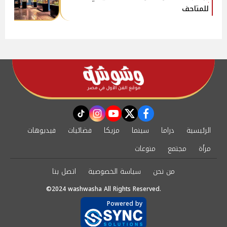
للمتاحف
instagram
tiktok
youtube
twitter
facebook
الرئيسية
دراما
سينما
مزيكا
فضائيات
فيديوهات
مرأة
مجتمع
منوعات
من نحن
سياسة الخصوصية
اتصل بنا
©2024 washwasha All Rights Reserved.
Powered by