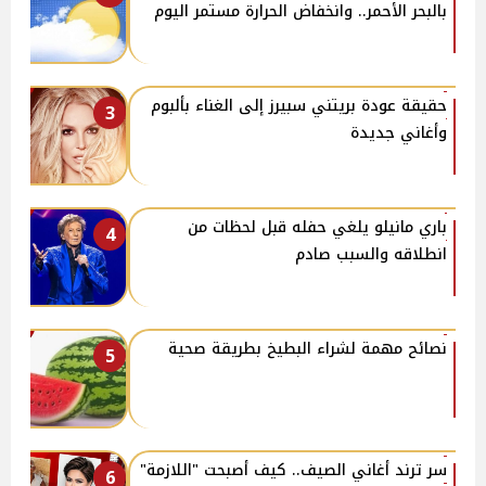
بالبحر الأحمر.. وانخفاض الحرارة مستمر اليوم
حقيقة عودة بريتني سبيرز إلى الغناء بألبوم
3
وأغاني جديدة
باري مانيلو يلغي حفله قبل لحظات من
4
انطلاقه والسبب صادم
نصائح مهمة لشراء البطيخ بطريقة صحية
5
سر ترند أغاني الصيف.. كيف أصبحت "اللازمة"
6