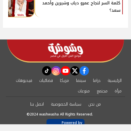
كلمة السر لنجاح عمرو دياب وشيرين وأحمد
سعد؟
instagram
tiktok
youtube
twitter
facebook
الرئيسية
دراما
سينما
مزيكا
فضائيات
فيديوهات
مرأة
مجتمع
منوعات
من نحن
سياسة الخصوصية
اتصل بنا
©2024 washwasha All Rights Reserved.
Powered by