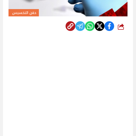
حقن التخسيس ‎
شارك