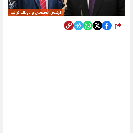
الرئيس السيسى و دونالد ترامب
شارك