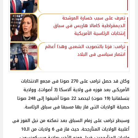
تعرف على سبب خسارة المرشحة
الديمقراطية كامالا هاريس فى سباق
إنتخابات الرئاسية الأمريكية
ترامب: فزنا بالتصويت الشعبى وهذا أعظم
انتصار سياسى فى البلاد
وكان قد حصل ترامب على 270 صوتا فى مجمع الانتخابات
الأمريكى بعد فوزه فى ولاية ألاسكا (3 أصوات)، وولاية
بنسلفانيا (19 صوت) ليحصد 22 صوتا أضيفوا إلى 248 صوتا
حصيلة الولايات التى فاز بها مسبقا فى سباق الرئاسة.
وسيطر ترامب على زمام السباق بعد تمكنه من نيل الفوز فى
أغلبية الولايات المتأرجحة، حيث فاز فى 6 ولايات من الـ10
ولايات المتأرجحين- قبيل فوزه الأخير بولاية ويسكونسون-