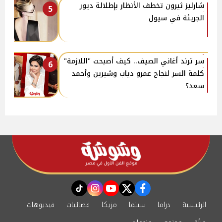
شارليز ثيرون تخطف الأنظار بإطلالة ديور
5
الجريئة في سيول
سر ترند أغاني الصيف.. كيف أصبحت "اللازمة"
6
كلمة السر لنجاح عمرو دياب وشيرين وأحمد
سعد؟
instagram
tiktok
youtube
twitter
facebook
الرئيسية
دراما
سينما
مزيكا
فضائيات
فيديوهات