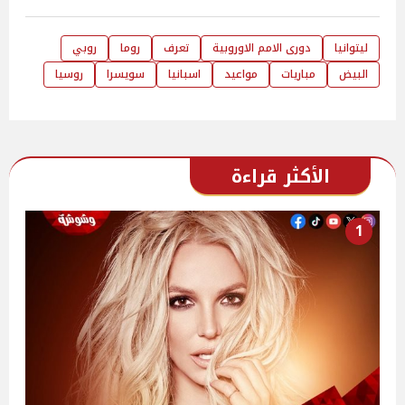
ليتوانيا
دورى الامم الاوروبية
تعرف
روما
روبي
البيض
مباريات
مواعيد
اسبانيا
سويسرا
روسيا
الأكثر قراءة
1