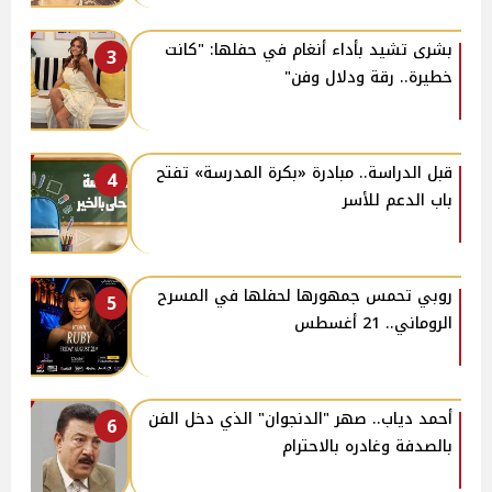
بشرى تشيد بأداء أنغام في حفلها: "كانت
3
خطيرة.. رقة ودلال وفن"
قبل الدراسة.. مبادرة «بكرة المدرسة» تفتح
4
باب الدعم للأسر
روبي تحمس جمهورها لحفلها في المسرح
5
الروماني.. 21 أغسطس
أحمد دياب.. صهر "الدنجوان" الذي دخل الفن
6
بالصدفة وغادره بالاحترام