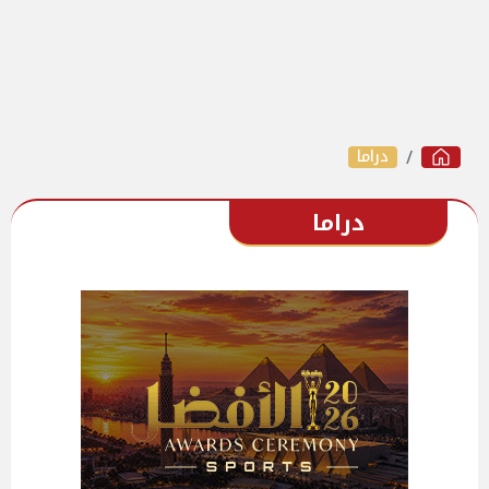
دراما
دراما