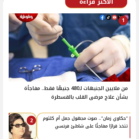
الأكثر قراءة
1
من ملايين الجنيهات لـ480 جنيهًا فقط.. مفاجأة
بشأن علاج مرضى القلب بالقسطرة
"حكاوي زمان".. صوت مجهول جعل أم كلثوم
2
تتخذ قرارًا مفاجئًا على شاطئ فرنسي