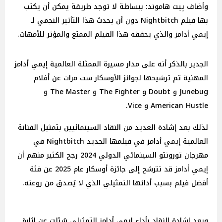
وأضاف پيت هاموند: ببساطة لا توجد طريقة يمكن أن يكتب
بها فيلم Nightbitch دون أن يحدث هذا التأثير النجمي لـ
إيمي أدامز والذي يحققه هذا الفيلم الممتع والمؤثر للأمهات.
الجدير بالذكر أنه على مدار مسيرة الممثلة العالمية إيمي أدامز
المهنية تم ترشيحها لجوائز الأوسكار ست مرات عن أفلام
Junebug و Doubt و The Fighter و The Master و
American Hustle و Vice.
لذلك بعد إشادة العديد من النقاد السينمائيين بتمثيل الفنانة
العالمية إيمي أدامز في فيلمها الجديد Nightbitch في
مهرجان تورونتو السينمائي الدولي 2024 رجح الكثير منهم أن
إيمي أدامز قد تترشح إلى جائزة أوسكار عام 2025 عن فئة
أفضل فيلم بسبب أدائها التمثيلي الذي لا يُصدق من روعته.
وبعد إشادة النقاد بأداء إيمي أدامز التمثيلي سُئلت عن إثارة