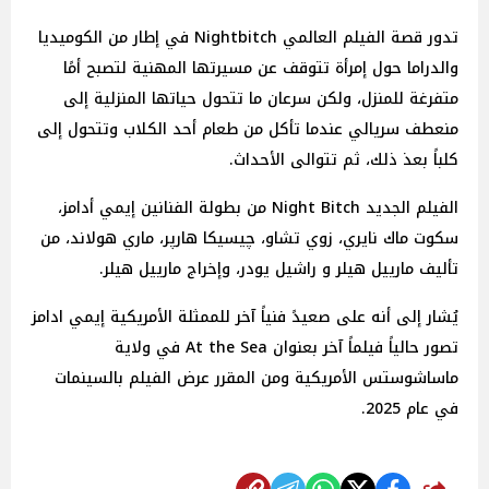
تدور قصة الفيلم العالمي Nightbitch في إطار من الكوميديا
والدراما حول إمرأة تتوقف عن مسيرتها المهنية لتصبح أمًا
متفرغة للمنزل، ولكن سرعان ما تتحول حياتها المنزلية إلى
منعطف سريالي عندما تأكل من طعام أحد الكلاب وتتحول إلى
كلباً بعذ ذلك، ثم تتوالى الأحداث.
الفيلم الجديد Night Bitch من بطولة الفنانين إيمي أدامز،
سكوت ماك نايري، زوي تشاو، چيسيكا هارپر، ماري هولاند، من
تأليف مارييل هيلر و راشيل يودر، وإخراج مارييل هيلر.
يُشار إلى أنه على صعيدً فنياً آخر للممثلة الأمريكية إيمي ادامز
تصور حالياً فيلماً آخر بعنوان At the Sea في ولاية
ماساشوستس الأمريكية ومن المقرر عرض الفيلم بالسينمات
في عام 2025.