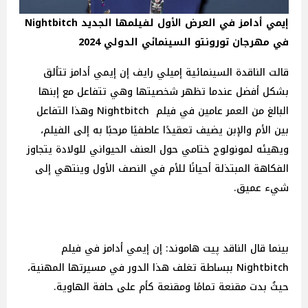
إيمي أدامز في العرض الأول لفيلمها الجديد Nightbitch
في مهرجان تورونتو السينمائي الدولي 2024
قالت الناقدة السينمائية إميلي رايف إن إيمي أدامز تتألق
بشكل أفضل عندما تظهر شخصيتها وهي تتفاعل مع إبنها
البالغ من العمر عامين في فيلم Nightbitch وهذا التفاعل
بين الأم والإبن يضيف تعقيدًا عاطفيًا مرحبًا به إلى الفيلم،
ويهيئه لمونولوج ختامي حول العنف الحيواني للولادة يتجاوز
الفكاهة المبتذلة أحيانًا للأم في النصف الأول وينتهي إلى
شيء عميق.
بينما قال الناقد پيت هاموند: إن إيمي أدامز في فيلم
Nightbitch ببساطة تغلف هذا الدور في مسيرتها المهنية،
حيثُ بدت مقنعة تمامًا ومقنعة كأم على حافة الهاوية.