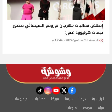
إنطلاق فعاليات مهرجان تورونتو السينمائي بحضور
نجمات هوليوود (صور)
الجمعة 06/سبتمبر/2024 - 12:44 م
instagram
tiktok
youtube
twitter
facebook
الرئيسية
دراما
سينما
مزيكا
فضائيات
فيديوهات
مرأة
مجتمع
منوعات