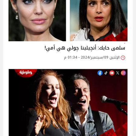
سلمى حايك: أنچيلينا چولي هي أمي!
الإثنين 09/سبتمبر/2024 - 01:34 م