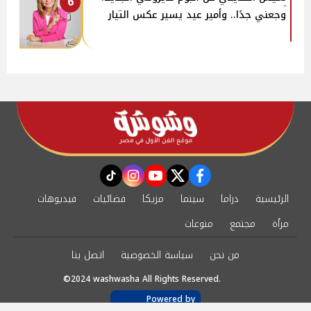
6
وجعني جدًا.. وأمير عيد يسير عكس التيار
instagram
tiktok
youtube
twitter
facebook
الرئيسية
دراما
سينما
مزيكا
فضائيات
فيديوهات
مرأة
مجتمع
منوعات
من نحن
سياسة الخصوصية
اتصل بنا
©2024 washwasha All Rights Reserved.
Powered by