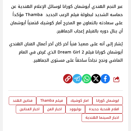
عبر النجم الهندي أيوشمان كورانا لوسائل الإعلام الهندية عن
حماسه الشديد لبطولة فيلم الرعب الجديد Thamba مؤكداً
على سعادته بالتعاون مع المخرج أمار كوشيك مُتمنياً أيوشمان
أن ينال دوره بالفيلم إعجاب الجماهير.
يُشار إلى أنه على صعيدً فنياً آخر كان آخر أعمال الفنان الهندي
أيوشمان كورانا فيلم Dream Girl 2 الذي عُرض في العام
الماضي ونجح نجاحاً ساحقاً على مستوى الجماهير.
شارك
ايوشمان كورانا
امار كوشيك
فيلم Thamba
فنانين الهند
افلام هندية جديدة
بوليوود
اخبار الفن
اخبار الفنانين
اخبار السينما الهندية