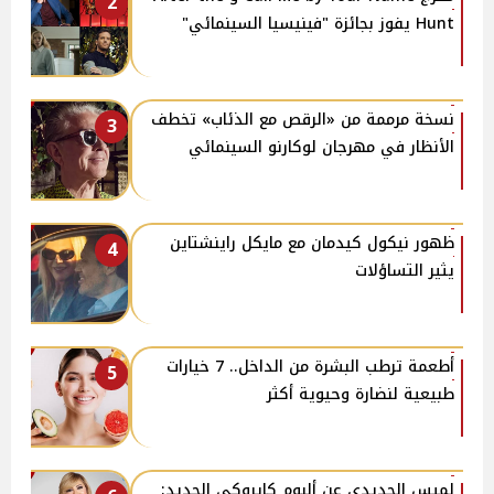
2
Hunt يفوز بجائزة "فينيسيا السينمائي"
نسخة مرممة من «الرقص مع الذئاب» تخطف
3
الأنظار في مهرجان لوكارنو السينمائي
ظهور نيكول كيدمان مع مايكل راينشتاين
4
يثير التساؤلات
أطعمة ترطب البشرة من الداخل.. 7 خيارات
5
طبيعية لنضارة وحيوية أكثر
لميس الحديدي عن ألبوم كايروكي الجديد: