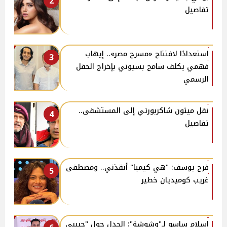
2
تفاصيل
استعدادًا لافتتاح «مسرح مصر».. إيهاب
3
فهمي يكلف سامح بسيوني بإخراج الحفل
الرسمي
نقل ميثون شاكربورتي إلى المستشفى..
4
تفاصيل
فرح يوسف: "هي كيميا" أنقذني.. ومصطفى
5
غريب كوميديان خطير
إسلام ساسو لـ"وشوشة": الجدل حول "حبيبي