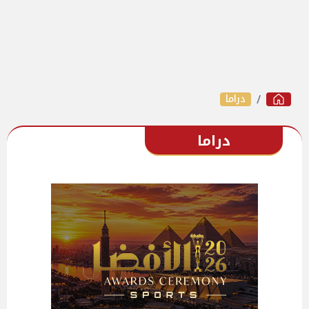
دراما
دراما