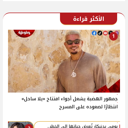
الأكثر قراءة
1
جمهور الهضبة يشعل أجواء افتتاح «يلا ساحل»
انتظارًا لصعوده على المسرح
بومي بدنيكار تُعرض حياتها إلى الخطر..