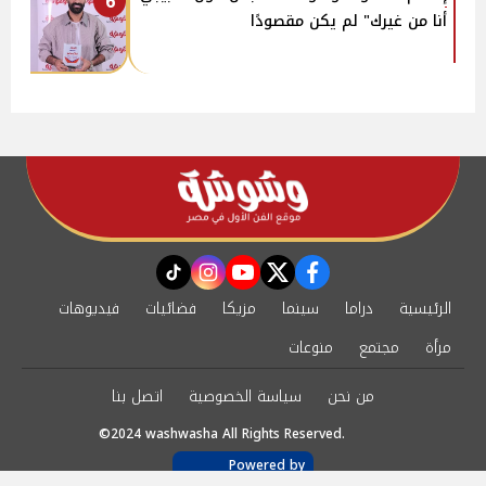
6
أنا من غيرك" لم يكن مقصودًا
instagram
tiktok
youtube
twitter
facebook
الرئيسية
دراما
سينما
مزيكا
فضائيات
فيديوهات
مرأة
مجتمع
منوعات
من نحن
سياسة الخصوصية
اتصل بنا
©2024 washwasha All Rights Reserved.
Powered by