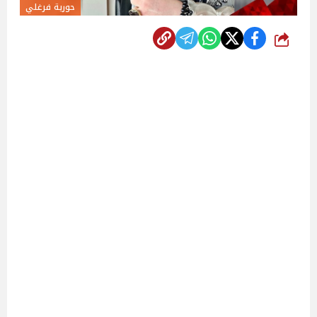
حورية فرغلي
شارك