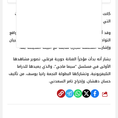
كانت هذه الرسالة بمثابة تعبير عن رؤيتها الخاصة للتغيرات
التي تجري حولها، ورفضًا لفكرة تغير شخصيتها.
وقد أثارت هذه الرسالة تفاعلًا كبيرًا بين متابعيها ورواد مواقع
التواصل الاجتماعي، حيث تباينت آراءهم حول معنى هذا البيان
وإشارته المحتملة لتجارب سابقة مع البيئة المحيطة بها.
يشار أنه بدأت مؤخراً الفنانة حورية فرغلي، تصوير مشاهدها
الأولى في مسلسل "سيما ماجي"، والذي يعيدها للدراما
التليفزيونية، وتشاركها البطولة النجمة رانيا يوسف، من تأليف
حسان دهشان، وإخراج تامر السعدني.
شارك