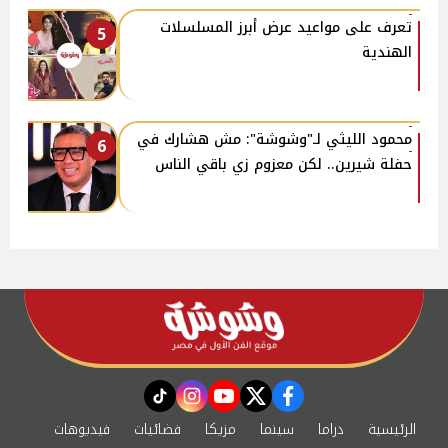
تعرف على مواعيد عرض أبرز المسلسلات
5
الهندية
محمود الليثي لـ"وشوشة": مش هشارك في
6
حفلة شيرين.. لكن معزوم زي باقي الناس
instagram
tiktok
youtube
twitter
facebook
الرئيسية
دراما
سينما
مزيكا
فضائيات
فيديوهات