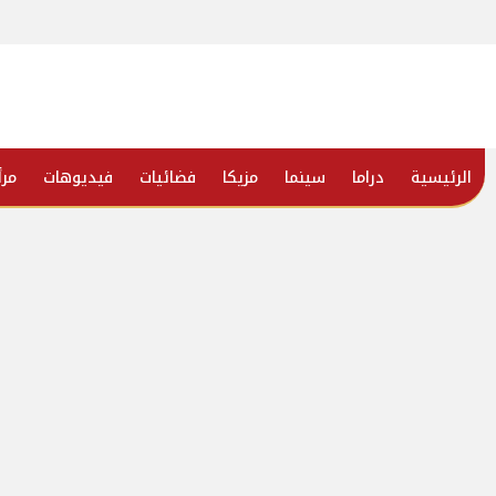
الرئيسية
دراما
سينما
مزيكا
فضائيات
فيديوهات
مرأ