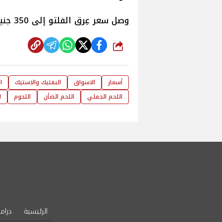
وصل سعر عِرق الفلتو إلى 350 جنيهًا.
شارك
أسعار
الاسواق
البفتيك والاستيك
ا
اللحم الجملي
اللحم الضأن
اللحوم
ا
الرئيسية
دراما