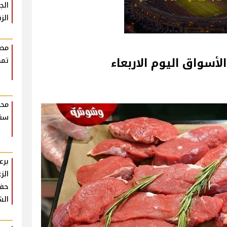
الج
الز
مصط
لأسواق اليوم الاربعاء
تمض
محم
سنو
برع
الز
حفل
الش