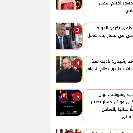
مهور لفيلم شمس
ناتي
فى بكري: الدولة
3
ي في مسار بناء شامل
د رشيدي: ناديت منذ
4
ات بتطبيق نظام الحوافز
اية وشوشة.. نوال
5
غبي ووائل جسار يحييان
ًا غنائيًا بالساحل
مالي