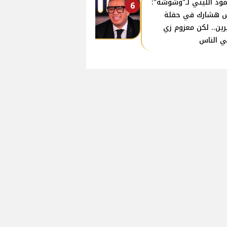
ود الليثي لـ"وشوشة":
6
 هشارك في حفلة
ين.. لكن معزوم زي
ي الناس