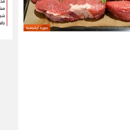
محم
مش
شير
باق
صورة أرشيفية