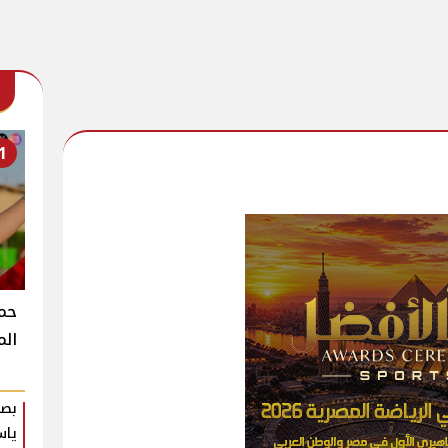
1
حمو
الم
بصو
ياس