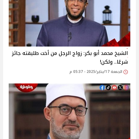
الشيخ محمد أبو بكر: زواج الرجل من أخت طليقته جائز
شرعًا.. ولكن!
الجمعة 17/يناير/2025 - 05:37 م