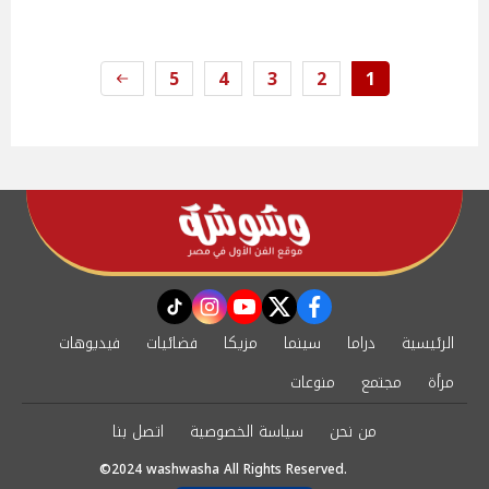
5
4
3
2
1
instagram
tiktok
youtube
twitter
facebook
الرئيسية
دراما
سينما
مزيكا
فضائيات
فيديوهات
مرأة
مجتمع
منوعات
من نحن
سياسة الخصوصية
اتصل بنا
©2024 washwasha All Rights Reserved.