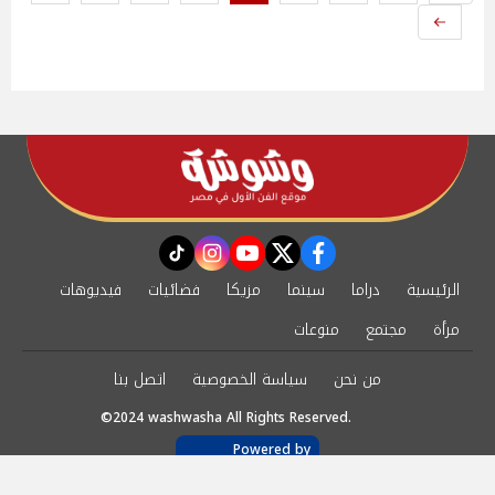
instagram
tiktok
youtube
twitter
facebook
الرئيسية
دراما
سينما
مزيكا
فضائيات
فيديوهات
مرأة
مجتمع
منوعات
من نحن
سياسة الخصوصية
اتصل بنا
©2024 washwasha All Rights Reserved.
Powered by