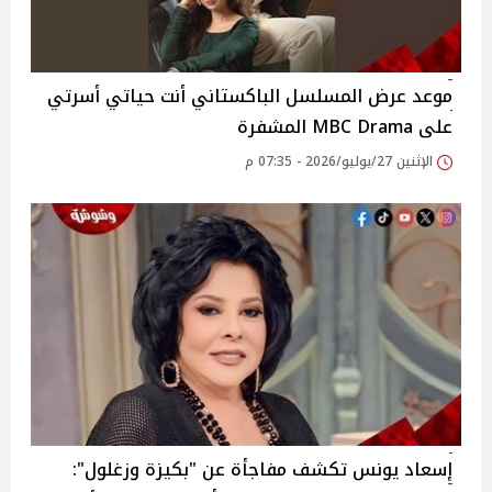
موعد عرض المسلسل الباكستاني أنت حياتي أسرتي
على MBC Drama المشفرة
الإثنين 27/يوليو/2026 - 07:35 م
إسعاد يونس تكشف مفاجأة عن "بكيزة وزغلول":