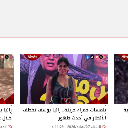
ة
بلمسات حمراء جريئة.. رانيا يوسف تخطف
رانيا 
الأنظار في أحدث ظهور
خلال ع
الثلاثاء 07/يوليو/2026 - 11:29 م
الخميس 23/أبريل/