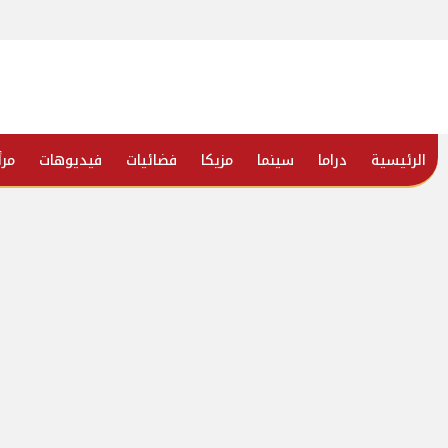
الرئيسية
دراما
سينما
مزيكا
فضائيات
فيديوهات
مرأ