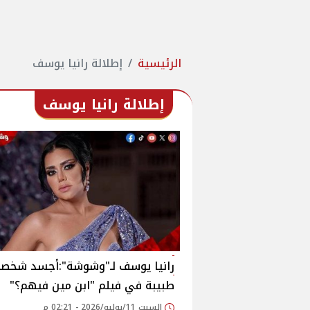
الرئيسية
إطلالة رانيا يوسف
إطلالة رانيا يوسف
رانيا يوسف لـ"وشوشة":أجسد شخصي
طبيبة في فيلم "ابن مين فيهم؟"
السبت 11/يوليو/2026 - 02:21 م