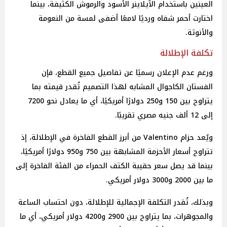
العينين باستخدام الآيلاينر الأسود والرموش الكثيفة، بينما
اختارت أحمر شفاه ورديًا لامعًا أضفى لمسة من النعومة
والأنوثة.
تكلفة الإطلالة
ورغم عدم الإعلان رسميًا عن تفاصيل جميع القطع، فإن
الفستان الكاجوال المشابه لهذا التصميم تُقدر قيمته بما
يتراوح بين 150 و250 دولارًا أمريكيًا، أي ما يعادل نحو 7200
إلى 12 ألف جنيه مصري تقريبًا.
ويُعد حزام Valentino من أبرز القطع الفاخرة في الإطلالة، إذ
تتراوح أسعار الأحزمة المشابهة بين 750 و950 دولارًا أمريكيًا،
بينما قد يصل سعر حقيبة الكتف الحمراء من الفئة الفاخرة إلى
ما بين 2000 و3000 دولار أمريكي.
وبذلك، تُقدر التكلفة الإجمالية للإطلالة، دون احتساب الساعة
والمجوهرات، بما يتراوح بين 2900 و4200 دولار أمريكي، أي ما