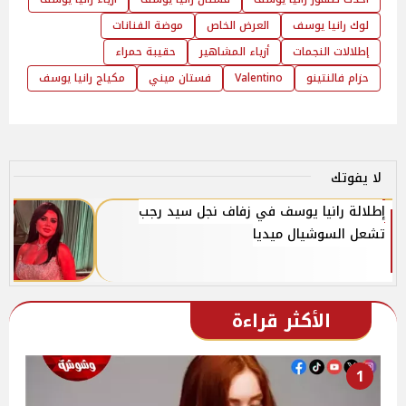
لوك رانيا يوسف
العرض الخاص
موضة الفنانات
إطلالات النجمات
أزياء المشاهير
حقيبة حمراء
حزام فالنتينو
Valentino
فستان ميني
مكياج رانيا يوسف
لا يفوتك
إطلالة رانيا يوسف في زفاف نجل سيد رجب
تشعل السوشيال ميديا
الأكثر قراءة
1