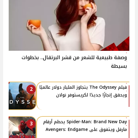
وصفة طبيعية للشعر من قشر البرتقال.. بخطوات
بسيطة
فيلم The Odyssey يتجاوز المليار دولار عالميًا
2
ويحقق إنجازًا جديدًا لكريستوفر نولان
Spider-Man: Brand New Day يحطم أرقام
3
مارفل ويتفوق على Avengers: Endgame