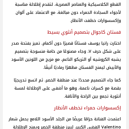
القطع الكلاسيكية والعناصر العصرية، لتقدم إطلالة مناسبة
لأجواء السجادة الحمراء دون مبالغة، مع الاعتماد على ألوان
وإكسسوارات خطفت الأنظار.
فستان كاجوال بتصميم أنثوي بسيط
اختارت رانيا يوسف فستانًا قصيرًا دون أكمام، تميز بفتحة صدر
على شكل حرف V، وجاء مصنوعًا من خامة منسوجة بتصميم
يشبه الكروشيه أو التريكو الناعم، مع مزيج من اللونين الأسود
والأبيض ليمنح الفستان مظهرًا رماديًا أنيقًا.
كما جاء التصميم محددًا عند منطقة الخصر، ثم اتسع تدريجيًا
بقصة مع كسرات ناعمة، وهو ما أضفى على الإطلالة لمسة
أنثوية تجمع بين الراحة والأناقة.
إكسسوارات حمراء تخطف الأنظار
اعتمدت الفنانة حزامًا عريضًا من الجلد الأسود اللامع يحمل شعار
Valentino الفضي الكبير، ليبرز منطقة الخصر ويمنح الإطلالة