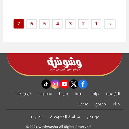
7
6
5
4
3
2
1
instagram
tiktok
youtube
twitter
facebook
الرئيسية
دراما
سينما
مزيكا
فضائيات
فيديوهات
مرأة
مجتمع
منوعات
من نحن
سياسة الخصوصية
اتصل بنا
©2024 washwasha All Rights Reserved.