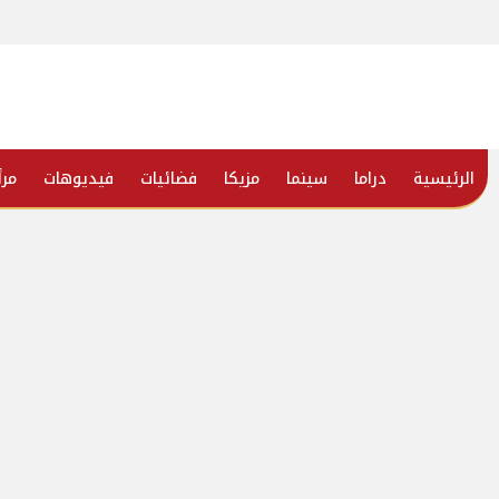
الرئيسية
دراما
سينما
مزيكا
فضائيات
فيديوهات
مرأ