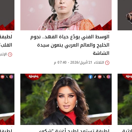
الوسط الفني يودّع حياة الفهد.. نجوم
لطيفة
الخليج والعالم العربي ينعون سيدة
القلب"
الشاشة
الإثنين 23/مارس/2026 
الثلاثاء 21/أبريل/2026 - 07:40 م
اثية
لطيفة تستعد لطرح أغنية "شكوى
لطيفة