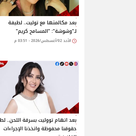
بعد مكالمتها مع توليت.. لطيفة
لـ"وشوشة": "المسامح كريم"
الأحد 02/أغسطس/2026 - 03:51 م
بعد اتهام تووليت بسرقة اللحن.. لط
حقوقنا محفوظة واتخذنا الإجراءات