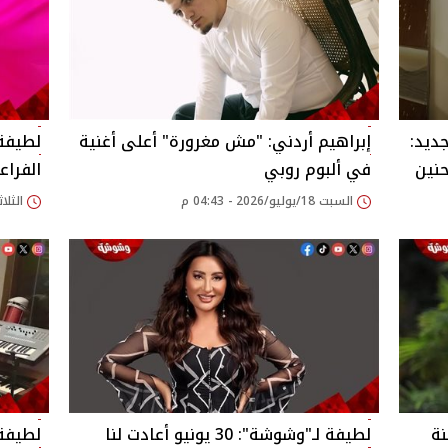
ديد:
إبراهيم أردني: "مش مغرورة" أعلى أغنية
لطيفة 
حنين
في ألبوم روبي
الفراع
السبت 18/يوليو/2026 - 04:43 م
الثلاثاء 07/يوليو/026
نة
لطيفة لـ"وشوشة": 30 يونيو أعادت لنا
لطيفة