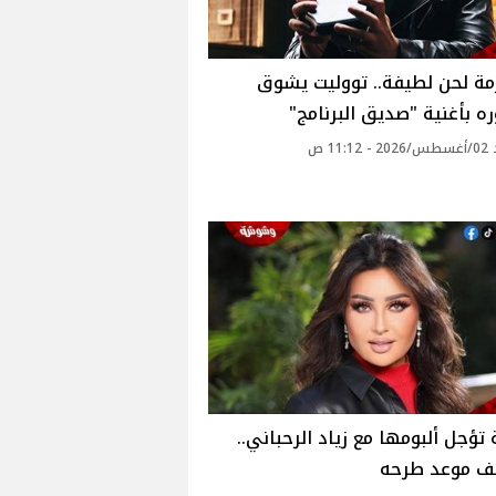
مة لحن لطيفة.. تووليت يشوق
 بأغنية "صديق البرنامج"
11: ص
تؤجل ألبومها مع زياد الرحباني..
 موعد طرحه