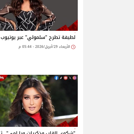
لطيفة تطرح "سلمولي" عبر يوتيوب
الأربعاء 29/أبريل/2026 - 05:44 م
"شكوى القلب وذكريات ويا إمي".. ثل