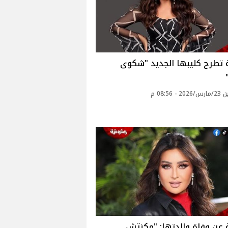
 تطرح كليبها الجديد "شكوى
- 08:56 م
 عن وفاة والدتها: "مكنتش