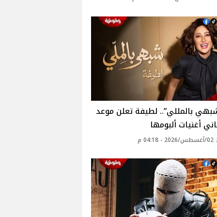
بهي بالمللي”.. لطيفة تعلن موعد
ني أغنيات ألبومها
04: م