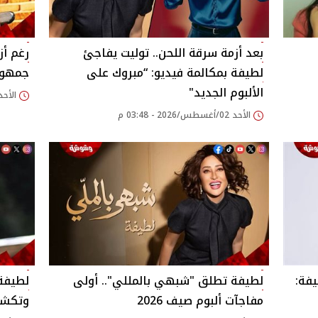
بعد أزمة سرقة اللحن.. توليت يفاجئ
رغم أز
لطيفة بمكالمة فيديو: “مبروك على
جمهوره
الألبوم الجديد"
الأحد 02/أغسطس/2026 - 12
الأحد 02/أغسطس/2026 - 03:48 م
يفة:
لطيفة تطلق "شبهي بالمللي".. أولى
لطيفة 
مفاجآت ألبوم صيف 2026
وتكشف