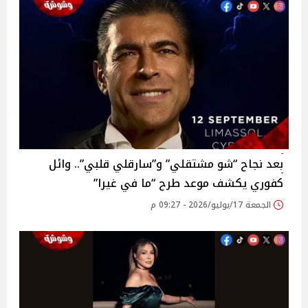
بعد نجاح “شو مشتقلي” و”سارقلي قلبي”.. وائل
كفوري يكشف موعد طرح “ما في غيرا”
الجمعة 17/يوليو/2026 - 09:27 م