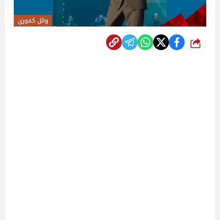
وائل كفوري
شارك