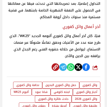
التداول إعلاميًا، بعد تصريحاتها التي تحدثت فيها عن معاناتها
في الحصول على النفقة الشهرية الخاصة بابنتهما، في قضية
مستمرة منذ سنوات داخل أروقة المحاكم.
آخر أعمال وائل كفوري
فنيًا، كان آخر أعمال وائل كفوري ألبومه الجديد “WK25”، الذي
طرح منه عدد من الأغنيات وحقق تفاعلًا ملحوظًا عبر منصات
الاستماع، ليواصل من خلاله حضوره الفني رغم الجدل الذي
يرافقه بين الحين والآخر.
شارك
وائل كفوري
حفل وائل كفوري البحرين
نحافة وائل كفوري
أخبار وائل كفوري
ابنته كلوفي
شانا عبود
ألبوم WK25
وائل كفوري 2026
حادث طائرة وائل كفوري
طليقة وائل كفوري
أنجيلا بشارة
حفلات وائل كفوري