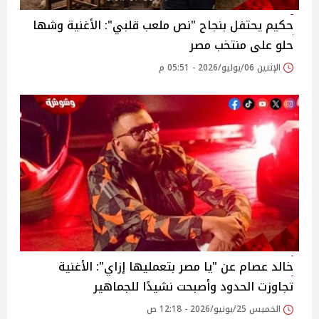
حكيم يحتفل بنجاح "نص ملعب قلبي": الأغنية وشها
حلو على منتخب مصر
الإثنين 06/يوليو/2026 - 05:51 م
خالد عصام عن "يا مصر بتعمليها إزاي": الأغنية
تجاوزت الحدود وأصبحت نشيدًا للجماهير
الخميس 25/يونيو/2026 - 12:18 ص