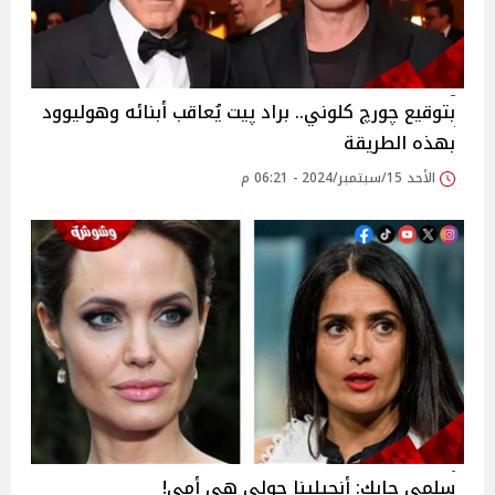
بتوقيع چورچ كلوني.. براد پيت يُعاقب أبنائه وهوليوود
بهذه الطريقة
الأحد 15/سبتمبر/2024 - 06:21 م
سلمى حايك: أنچيلينا چولي هي أمي!