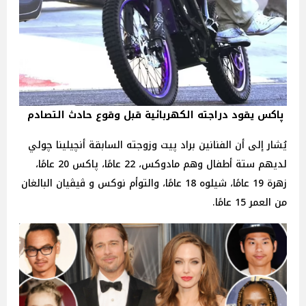
پاكس يقود دراجته الكهربائية قبل وقوع حادث التصادم
يُشار إلى أن الفنانين براد پيت وزوجته السابقة أنچيلينا چولي
لديهم ستة أطفال وهم مادوكس، 22 عامًا، پاكس 20 عامًا،
زهرة 19 عامًا، شيلوه 18 عامًا، والتوأم نوكس و ڤيڤيان البالغان
من العمر 15 عامًا.