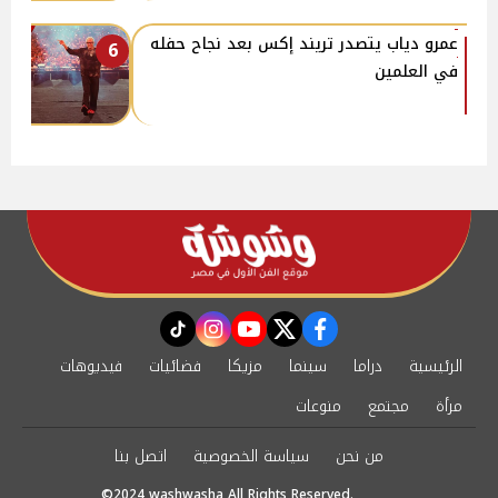
عمرو دياب يتصدر تريند إكس بعد نجاح حفله
6
في العلمين
instagram
tiktok
youtube
twitter
facebook
الرئيسية
دراما
سينما
مزيكا
فضائيات
فيديوهات
مرأة
مجتمع
منوعات
من نحن
سياسة الخصوصية
اتصل بنا
©2024 washwasha All Rights Reserved.