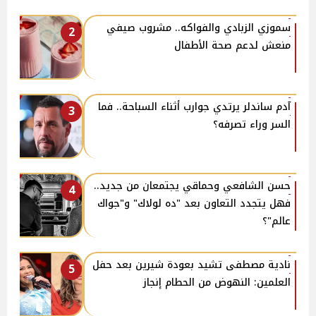
سموزي الزبادي والفواكه.. مشروب صيفي
2
منعش لدعم صحة الأطفال
آدم ساندلر يرتدي جوارب أثناء السباحة.. فما
3
السر وراء تصرفه؟
حسن الشافعي وحماقي يجتمعان من جديد..
4
فهل يتجدد التعاون بعد "ده لولاك" و"جواك
عالم"؟
نادية مصطفى تشيد بعودة شيرين بعد حفل
5
العلمين: النهوض من الحطام إنجاز