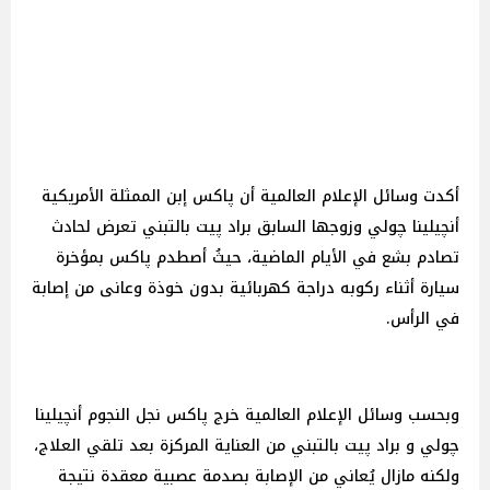
أكدت وسائل الإعلام العالمية أن پاكس إبن الممثلة الأمريكية
أنچيلينا چولي وزوجها السابق براد پيت بالتبني تعرض لحادث
تصادم بشع في الأيام الماضية، حيثُ أصطدم پاكس بمؤخرة
سيارة أثناء ركوبه دراجة كهربائية بدون خوذة وعانى من إصابة
في الرأس.
وبحسب وسائل الإعلام العالمية خرج پاكس نجل النجوم أنچيلينا
چولي و براد پيت بالتبني من العناية المركزة بعد تلقي العلاج،
ولكنه مازال يُعاني من الإصابة بصدمة عصبية معقدة نتيجة