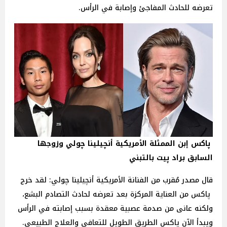
تعرضه للحادث المفاجئ وإصابة في الرأس.
پاكس إبن الممثلة الأمريكية أنچيلينا چولي وزوجها
السابق براد پيت بالتبني
قال مصدر مُقرب من الفنانة الأمريكية أنچيلينا چولي: لقد خرج
پاكس من العناية المركزة بعد تعرضه لحادث التصادم البشع،
ولكنه عانى من صدمة عصبية معقدة بسبب إصابته في الرأس
ويبدأ الآن پاكس الطريق الطويل للتعافي والعلاج الطبيعي.