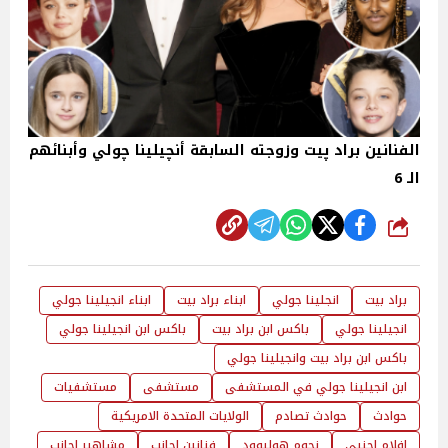
الفنانين براد پيت وزوجته السابقة أنچيلينا چولي وأبنائهم
الـ 6
شارك
براد بيت
انجلينا جولي
ابناء براد بيت
ابناء انجيلينا جولي
انجيلينا جولي
باكس ابن براد بيت
باكس ابن انجيلينا جولي
باكس ابن براد بيت وانجيلينا جولي
ابن انجيلينا جولي في المستشفى
مستشفى
مستشفيات
حوادث
حوادث تصادم
الولايات المتحدة الامريكية
افلام اجنبي
نجوم هوليوود
فنانين اجانب
مشاهير اجانب