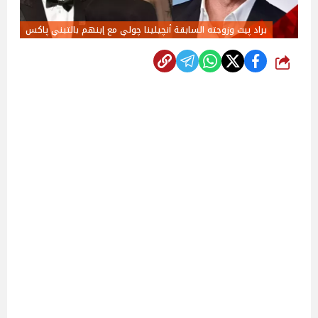
براد پيت وزوجته السابقة أنچيلينا چولي مع إبنهم بالتبني پاكس
شارك