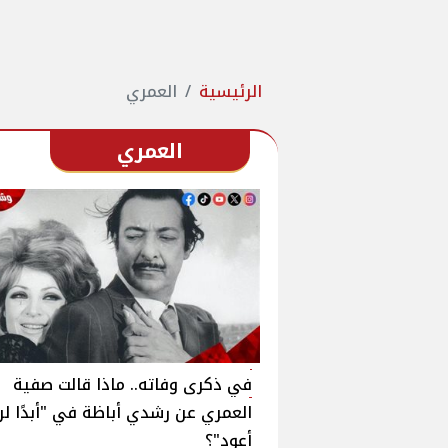
الرئيسية
العمري
العمري
في ذكرى وفاته.. ماذا قالت صفية
العمري عن رشدي أباظة في "أبدًا لن
أعود"؟‎