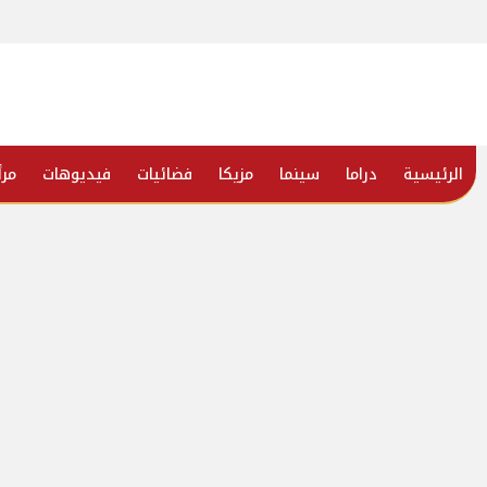
الرئيسية
دراما
سينما
مزيكا
فضائيات
فيديوهات
مرأ