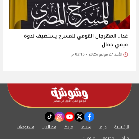
غدا.. المهرجان القومي للمسرح يستضيف ندوة
ميمي جمال
الأحد 27/يوليو/2025 - 03:15 م
instagram
tiktok
youtube
twitter
facebook
الرئيسية
دراما
سينما
مزيكا
فضائيات
فيديوهات
مرأة
مجتمع
منوعات