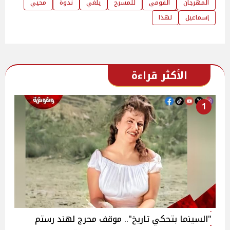
المهرجان
القومي
للمسرح
يلغي
ندوة
محيي
إسماعيل
لهذا
الأكثر قراءة
1
"السينما بتحكي تاريخ".. موقف محرج لهند رستم