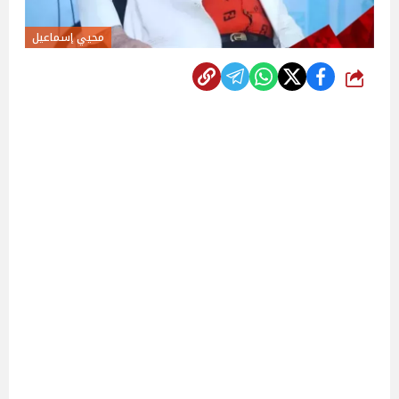
محيي إسماعيل
شارك