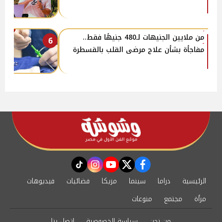
من ملايين الجنيهات لـ480 جنيهًا فقط..
6
مفاجأة بشأن علاج مرضى القلب بالقسطرة
instagram
tiktok
youtube
twitter
facebook
الرئيسية
دراما
سينما
مزيكا
فضائيات
فيديوهات
مرأة
مجتمع
منوعات
من نحن
سياسة الخصوصية
اتصل بنا