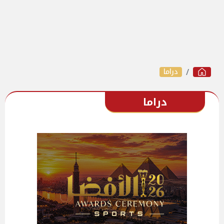
دراما
دراما