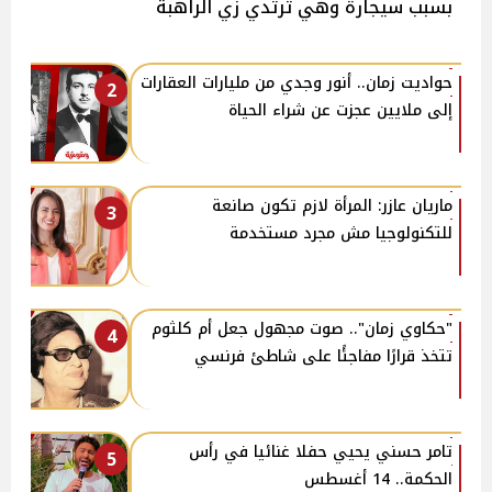
بسبب سيجارة وهي ترتدي زي الراهبة
حواديت زمان.. أنور وجدي من مليارات العقارات
2
إلى ملايين عجزت عن شراء الحياة
ماريان عازر: المرأة لازم تكون صانعة
3
للتكنولوجيا مش مجرد مستخدمة
"حكاوي زمان".. صوت مجهول جعل أم كلثوم
4
تتخذ قرارًا مفاجئًا على شاطئ فرنسي
تامر حسني يحيي حفلا غنائيا في رأس
5
الحكمة.. 14 أغسطس