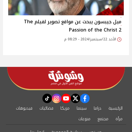
ميل جيبسون يبحث عن مواقع تصوير لفيلم The
Passion of the Christ 2
الأحد 22/سبتمبر/2024 - 08:29 م
instagram
tiktok
youtube
twitter
facebook
الرئيسية
دراما
سينما
مزيكا
فضائيات
فيديوهات
مرأة
مجتمع
منوعات