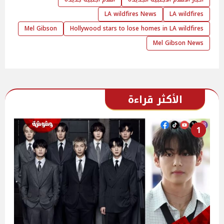
LA wildfires News
LA wildfires
Mel Gibson
Hollywood stars to lose homes in LA wildfires
Mel Gibson News
الأكثر قراءة
1