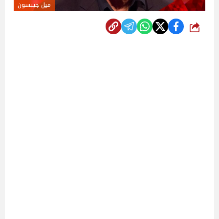
ميل جيبسون
شارك