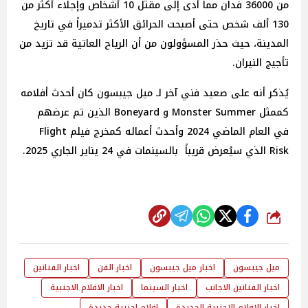
من 36000 فدان مما أدى إلى مقتل 10 أشخاص وإجلاء أكثر من
130 ألف شخص حتى أصبحت الحرائق الأكثر تدميراً في تاريخ
المدينة، حيث حذر المسؤولون من أن الرياح العاتية قد تزيد من
تأجيج النيران.
يُذكر أنه على صعيد فني آخر لـ ميل جيبسون كان أحدث أفلامه
كممثل Monster Summer و Boneyard الذين تم عرضهم
في العام الماضي 2024 وأحدث أعماله كمخرج فيلم Flight
Risk الذي سيُعرض قريباً بالسينمات في 24 يناير الجاري 2025.
شارك
ميل جيبسون
اخبار ميل جيبسون
اخبار الفن
اخبار الفنانين
اخبار الفنانين الاجانب
اخبار السينما
اخبار الافلام الاجنبية
اخبار الافلام الاجنبية الجديدة
افلام اجنبية جديدة