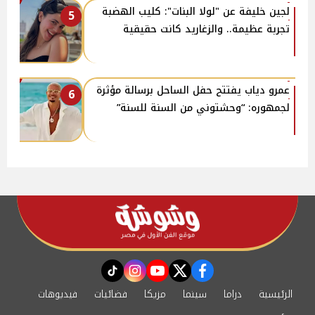
لجين خليفة عن "لولا البنات": كليب الهضبة
5
تجربة عظيمة.. والزغاريد كانت حقيقية
عمرو دياب يفتتح حفل الساحل برسالة مؤثرة
6
لجمهوره: “وحشتوني من السنة للسنة”
instagram
tiktok
youtube
twitter
facebook
الرئيسية
دراما
سينما
مزيكا
فضائيات
فيديوهات