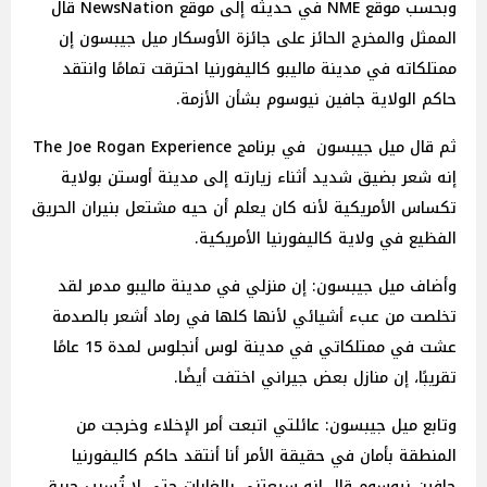
وبحسب موقع NME في حديثه إلى موقع NewsNation قال
الممثل والمخرج الحائز على جائزة الأوسكار ميل جيبسون إن
ممتلكاته في مدينة ماليبو كاليفورنيا احترقت تمامًا وانتقد
حاكم الولاية جافين نيوسوم بشأن الأزمة.
ثم قال ميل جيبسون في برنامج The Joe Rogan Experience
إنه شعر بضيق شديد أثناء زيارته إلى مدينة أوستن بولاية
تكساس الأمريكية لأنه كان يعلم أن حيه مشتعل بنيران الحريق
الفظيع في ولاية كاليفورنيا الأمريكية.
وأضاف ميل جيبسون: إن منزلي في مدينة ماليبو مدمر لقد
تخلصت من عبء أشيائي لأنها كلها في رماد أشعر بالصدمة
عشت في ممتلكاتي في مدينة لوس أنجلوس لمدة 15 عامًا
تقريبًا، إن منازل بعض جيراني اختفت أيضًا.
وتابع ميل جيبسون: عائلتي اتبعت أمر الإخلاء وخرجت من
المنطقة بأمان في حقيقة الأمر أنا أنتقد حاكم كاليفورنيا
جافين نيوسوم قال إنه سيعتني بالغابات حتى لا تُسبب حريق