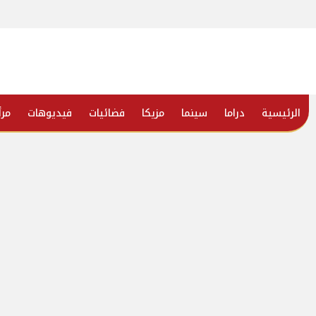
الرئيسية
دراما
سينما
مزيكا
فضائيات
فيديوهات
مرأ