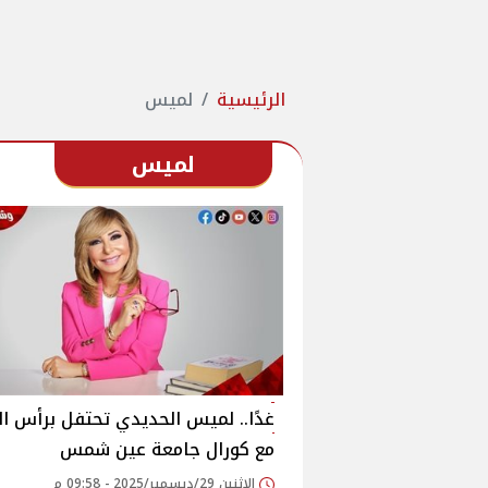
الرئيسية
لميس
لميس
غدًا.. لميس الحديدي تحتفل برأس ا
مع كورال جامعة عين شمس
الإثنين 29/ديسمبر/2025 - 09:58 م