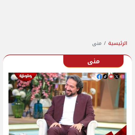
الرئيسية
منى
منى