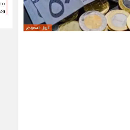
بيس
ومك
الريال السعودى