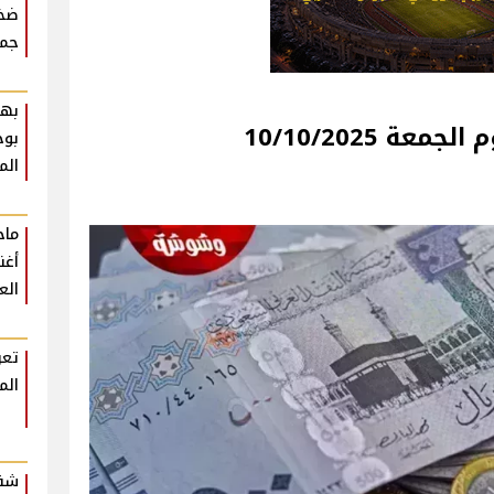
ضخم
جمه
بهي
ة 10/10/2025
بوح
الم
أغن
الع
تعر
الم
شقي