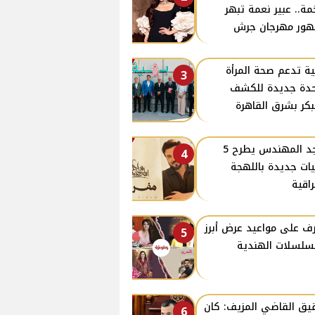
ة.. عبير نعمة تبهر
ور مهرجان جرش
ة تدعم صحة المرأة
3
دة جديدة للكشف
بكر بشرق القاهرة
ماجد المهندس يطرح 5
4
يات جديدة باللهجة
راقية
ف على مواعيد عرض أبرز
5
سلسلات الهندية
ق القاضي المزيف: كان
6