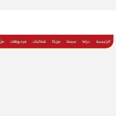
الرئيسية
دراما
سينما
مزيكا
فضائيات
فيديوهات
مرأ