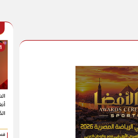
1
الش
أنغ
الك
فست