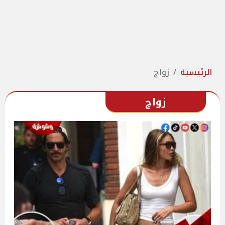
الرئيسية
زواج
زواج