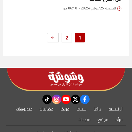
الجمعة 25/يوليو/2025 - 06:10 ص
2
1
instagram
tiktok
youtube
twitter
facebook
الرئيسية
دراما
سينما
مزيكا
فضائيات
فيديوهات
مرأة
مجتمع
منوعات