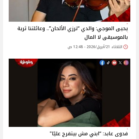
يحيى الموجي: والدي “ترزي الألحان”.. وعائلتنا ثرية
بالموسيقى لا المال
الثلاثاء 21/أبريل/2026 - 12:48 ص
فدوى عابد: “ابني مش بيتفرج عليّا"