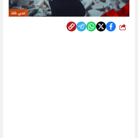
مني هلا
شارك