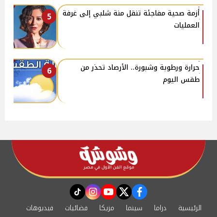
أزمة صحية مفاجئة تنقل منة شلبي إلى غرفة
5
العمليات
حرارة ورطوبة وشبورة.. الأرصاد تحذر من
6
طقس اليوم
instagram
tiktok
youtube
twitter
facebook
الرئيسية
دراما
سينما
مزيكا
فضائيات
فيديوهات