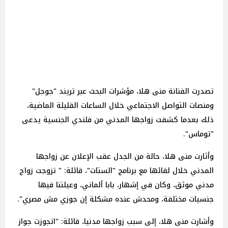
تصدرت الفنانة منى هلا، مؤشرات البحث عبر تريند "جوجل"
ومنصات التواصل الاجتماعي خلال الساعات القليلة الماضية،
ذلك بعدما كشفت زواجها المدني من فلندي الجنسية يدعى
"توماس".
وأثارت منى هلا، حالة من الجدل عقب الإعلان عن زواجها
المدني خلال لقائها مع برنامج "الستات"، قائلة: " تزوجت زواج
مدني موثق، وكان في إشهار، بابا ألماني، وعيلتنا فيها
جنسيات مختلفة، ومحدش عنده مشكلة إن جوزي مش مصري".
وأشارت منى هلا، إلى سبب زواجها مدنيا، قائلة: "اتجوزت جواز