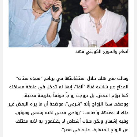
أنغام والموزع الكويتي فهد
وقالت منى هلا، خلال استضافتها في برنامج "قعدة ستات"
المذاع عبر شاشة قناة "ألفا"، إنها لم تدخل في علاقة مساكنة
كما يروّج البعض، بل تزوجت زواجاً موثقاً بطريقة مدنية،
ووصفت هذا الزواج بأنه "شرعي"، موضحة أن ما يراه البعض غير
ذلك لا يعنيها، وأضافت: "زواجي مدني لكنه رسمي وموثق،
وفيه إشهار، ولكن هناك أشخاص لا يقتنعون به لأنه مختلف
عن الزواج المتعارف عليه في مصر".