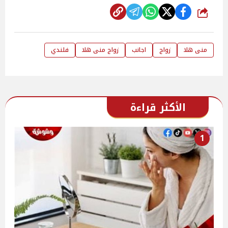
شارك
منى هلا
زواج
اجانب
زواج منى هلا
فلندي
الأكثر قراءة
1