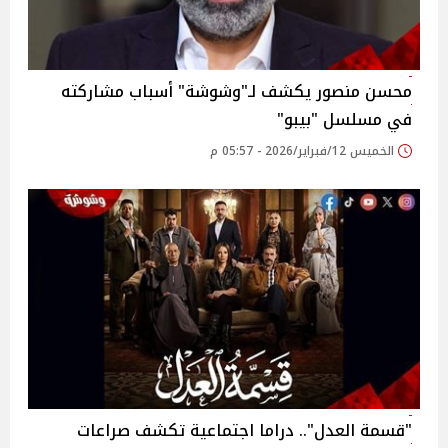
محسن منصور يكشف لـ"وشوشة" أسباب مشاركته
في مسلسل "بيبو"
الخميس 12/فبراير/2026 - 05:57 م
"قسمة العدل".. دراما اجتماعية تكشف صراعات