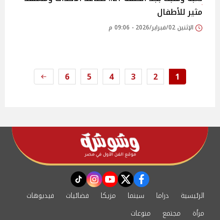
مثير للأطفال
الإثنين 02/فبراير/2026 - 09:06 م
6
5
4
3
2
1
instagram
tiktok
youtube
twitter
facebook
الرئيسية
دراما
سينما
مزيكا
فضائيات
فيديوهات
مرأة
مجتمع
منوعات