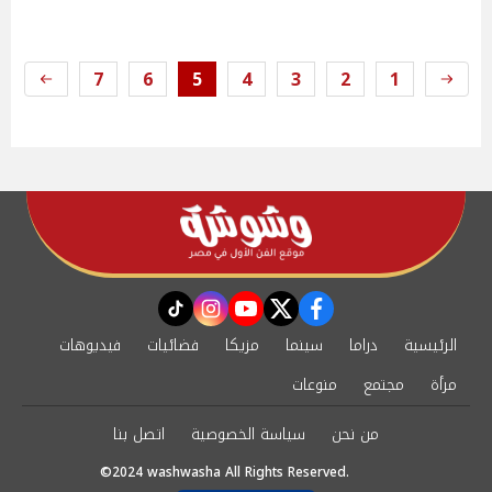
7
6
5
4
3
2
1
instagram
tiktok
youtube
twitter
facebook
الرئيسية
دراما
سينما
مزيكا
فضائيات
فيديوهات
مرأة
مجتمع
منوعات
من نحن
سياسة الخصوصية
اتصل بنا
©2024 washwasha All Rights Reserved.