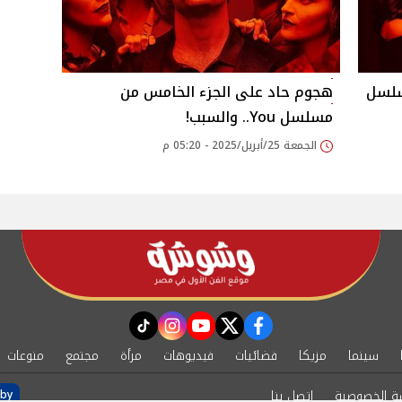
سلسل
هجوم حاد على الجزء الخامس من
مسلسل You.. والسبب!
الجمعة 25/أبريل/2025 - 05:20 م
instagram
tiktok
youtube
twitter
facebook
سينما
مزيكا
فضائيات
فيديوهات
مرأة
مجتمع
منوعات
ة الخصوصية
اتصل بنا
by