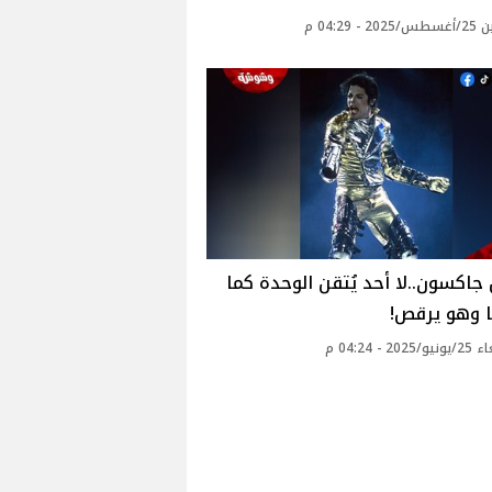
 - 04:29 م
جاكسون..لا أحد يُتقن الوحدة كما
ا وهو يرقص!
20 - 04:24 م