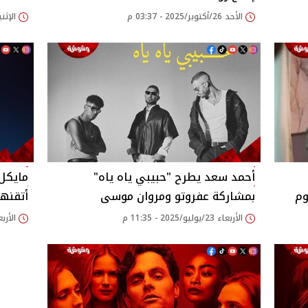
الأحد 26/أكتوبر/2025 - 03:37 م
الإثنين 25/أغسطس/2025
أحمد سعد يطرح "حبيبي ياه ياه"
مايكل 
م ‎
بمشاركة عفروتو ومروان موسى ‎
أتقنه
الأربعاء 23/يوليو/2025 - 11:35 م
الأربعاء 25/يونيو/25