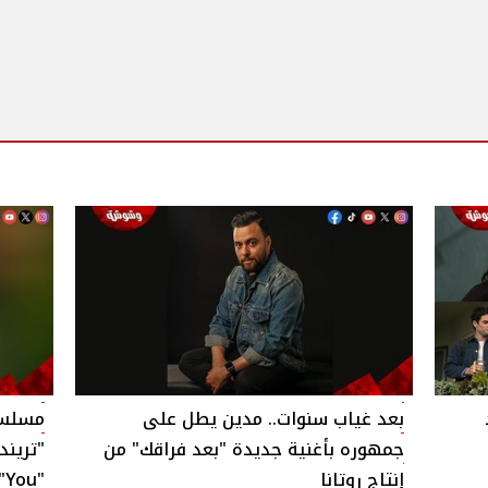
بعد غياب سنوات.. مدين يطل على
مسلسل 
جمهوره بأغنية جديدة "بعد فراقك" من
إنتاج روتانا
You"‎"