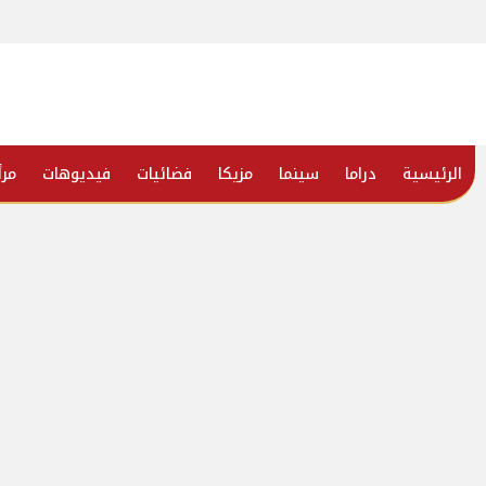
الرئيسية
دراما
سينما
مزيكا
فضائيات
فيديوهات
مرأ