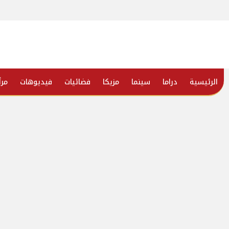
الرئيسية
دراما
سينما
مزيكا
فضائيات
فيديوهات
مرأ