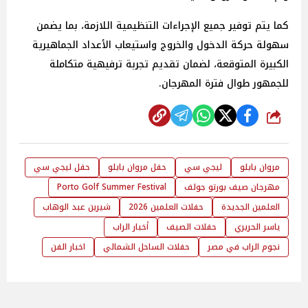
كما يتم توفير جميع الإجراءات التنظيمية اللازمة، بما يضمن
سهولة حركة الدخول والخروج واستيعاب الأعداد الجماهيرية
الكبيرة المتوقعة، لضمان تقديم تجربة ترفيهية متكاملة
للجمهور طوال فترة المهرجان.
شارك
مروان بابلو
ليجي سي
حفل مروان بابلو
حفل ليجي سي
مهرجان صيف بورتو جولف
Porto Golf Summer Festival
العلمين الجديدة
حفلات العلمين 2026
شيرين عبد الوهاب
ياسر الحريري
حفلات الصيف
أخبار الراب
نجوم الراب في مصر
حفلات الساحل الشمالي
اخبار الفن