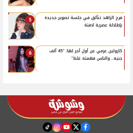
فرح الزاهد تتألق في جلسة تصوير جديدة
5
بإطلالة عصرية لافتة
كارولين عزمي عن أول أجر لها: "45 ألف
6
جنيه.. والناس فهمته غلط"
instagram
tiktok
youtube
twitter
facebook