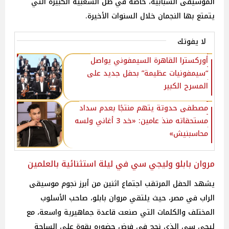
الموسيقى الشبابية، خاصة في ظل الشعبية الكبيرة التي
يتمتع بها النجمان خلال السنوات الأخيرة.
لا يفوتك
أوركسترا القاهرة السيمفوني يواصل
“سيمفونيات عظيمة” بحفل جديد على
المسرح الكبير
مصطفى حدوتة يتهم منتجًا بعدم سداد
مستحقاته منذ عامين: «خد 3 أغاني ولسه
محاسبنيش»
مروان بابلو وليجي سي في ليلة استثنائية بالعلمين
يشهد الحفل المرتقب اجتماع اثنين من أبرز نجوم موسيقى
الراب في مصر، حيث يلتقي مروان بابلو، صاحب الأسلوب
المختلف والكلمات التي صنعت قاعدة جماهيرية واسعة، مع
ليجي سي الذي نجح في فرض حضوره بقوة على الساحة