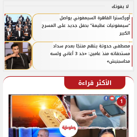
لا يفوتك
أوركسترا القاهرة السيمفوني يواصل
“سيمفونيات عظيمة” بحفل جديد على المسرح
الكبير
مصطفى حدوتة يتهم منتجًا بعدم سداد
مستحقاته منذ عامين: «خد 3 أغاني ولسه
محاسبنيش»
الأكثر قراءة
1