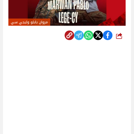
مروان بابلو وليجي سي
شارك