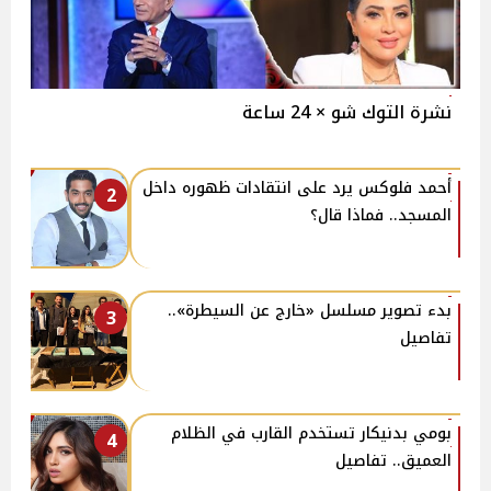
نشرة التوك شو × 24 ساعة
أحمد فلوكس يرد على انتقادات ظهوره داخل
2
المسجد.. فماذا قال؟
بدء تصوير مسلسل «خارج عن السيطرة»..
3
تفاصيل
بومي بدنيكار تستخدم القارب في الظلام
4
العميق.. تفاصيل