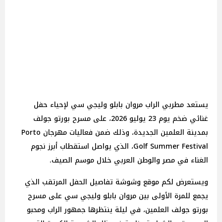
يستعد مطربي الراب مروان بابلو وليجي سي لإحياء حفل
غنائي ضخم يوم 23 يوليو 2026، على مسرح بورتو جولف
بمدينة العلمين الجديدة، وذلك ضمن فعاليات مهرجان Porto
Golf Summer Festival، الذي يواصل استقطاب أبرز نجوم
الغناء في مصر والوطن العربي خلال موسم الصيف.
ويستعرض لكم موقع وشوشة تفاصيل الحفل المرتقب الذي
يجمع للمرة الأولى بين مروان بابلو وليجي سي على مسرح
بورتو جولف العلمين، في ليلة ينتظرها جمهور الراب ومحبو