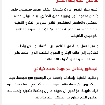
تفاصيل أغنية يفك النحس
أغنية يفك النحس جاءت بكلمات الشاعر محمد مصطفى ملك،
وألحان محمود أنور، وتوزيع عمرو الخضري، بينما تولى مهام
الميكس والماستر المهندس هاني محروس، لتخرج الأغنية
بصورة موسيقية عصرية تجمع بين الإيقاع السريع والطابع
الكوميدي الخفيف.
وتميز العمل بحالة من التناغم بين الكلمات واللحن وأداء
كيلاني، إلى جانب الإخراج الحيوي للكليب الذي اعتمد على
اللقطات السريعة والأجواء الاحتفالية.
الجمهور يتفاعل مع عودة محمد كيلاني
وحظيت الأغنية بإشادات واسعة من الجمهور فور طرحها، حيث
عبر كثيرون عن سعادتهم بعودة محمد كيلاني للغناء بعد فترة
غياب طويلة، مؤكدين أن صوته ما زال يحتفظ بتميزه وإحساسه
الدافئ الذي تعلق به الجمهور منذ بداياته.