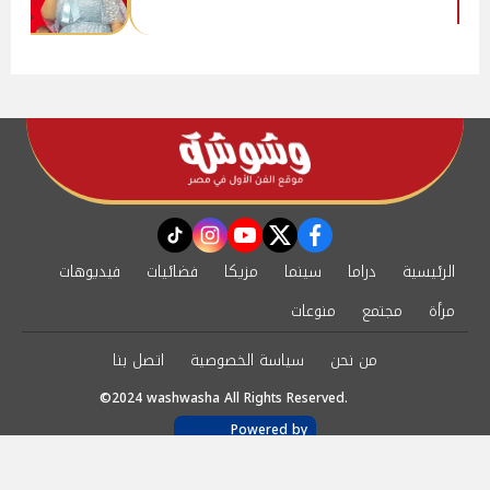
instagram
tiktok
youtube
twitter
facebook
الرئيسية
دراما
سينما
مزيكا
فضائيات
فيديوهات
مرأة
مجتمع
منوعات
من نحن
سياسة الخصوصية
اتصل بنا
©2024 washwasha All Rights Reserved.
Powered by