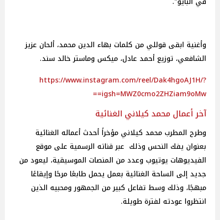
في البايو".
وأغنية ابقى قوللي من كلمات بهاء الدين محمد، ألحان عزيز
الشافعي، توزيع أحمد عادل، ميكس وماستر خالد سند.
https://www.instagram.com/reel/Dak4hgoAJ1H/?
igsh=MWZ0cmo2ZHZiam9oMw==
آخر أعمال محمد كيلاني الغنائية
وطرح المطرب محمد كيلاني مؤخراً أحدث أعماله الغنائية
بعنوان يفك النحس وذلك عبر قناته الرسمية على موقع
الفيديوهات يوتيوب وعدد من المنصات الموسيقية، ليعود من
جديد إلى الساحة الغنائية بعمل يحمل طابعًا مرحًا وإيقاعًا
مبهجًا، وذلك وسط تفاعل كبير من الجمهور ومحبيه الذين
انتظروا عودته لفترة طويلة.