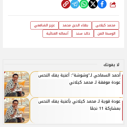
شارك
محمد كيلانى
بهاء الدين محمد
عزيز الشافعي
الوسط الفن
خالد سند
أعماله الغنائية
لا يفوتك
أحمد السماحي لـ"وشوشة": أغنية يفك النحس
عودة موفقة لـ محمد كيلاني
عودة قوية لـ محمد كيلاني بأغنية يفك النحس
بمشاركة 11 نجمًا