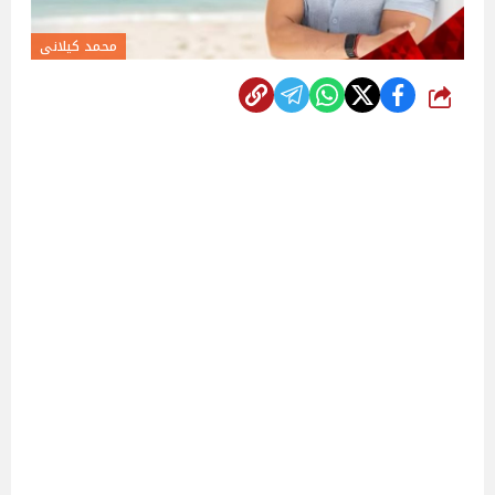
محمد كيلانى
شارك