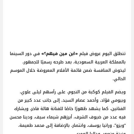
تنطلق اليوم عروض فيلم
«ابن مين فيهم؟»
في دور السينما
بالمملكة العربية السعودية، بعد طرحه رسميًا للجمهور،
ليخوض المنافسة ضمن قائمة الأفلام المعروضة خلال الموسم
الحالي.
ويضم الفيلم كوكبة من النجوم، على رأسهم ليلى علوي،
وبيومي فؤاد، وأحمد عصام السيد، إلى جانب عدد كبير من
الفنانين، كما يشهد ظهورًا خاصًا للفنانة هالة فاخر، ويشارك
فيه عدد من ضيوف الشرف، أبرزهم شيماء سيف، ودينا محسن
“ويزو”، ورانيا يوسف، وانتصار، بالإضافة إلى محمد طعيمة،
وزينة منصور، وداليا العمري.