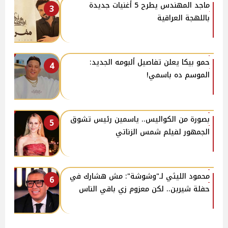
ماجد المهندس يطرح 5 أغنيات جديدة
3
باللهجة العراقية
حمو بيكا يعلن تفاصيل ألبومه الجديد:
4
الموسم ده باسمي!
بصورة من الكواليس.. ياسمين رئيس تشوق
5
الجمهور لفيلم شمس الزناتي
محمود الليثي لـ"وشوشة": مش هشارك في
6
حفلة شيرين.. لكن معزوم زي باقي الناس