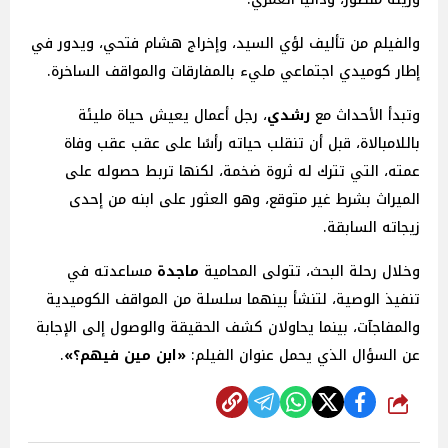
والفيلم من تأليف لؤي السيد، وإخراج هشام فتحي، ويدور في
إطار كوميدي اجتماعي مليء بالمفارقات والمواقف الساخرة.
وتبدأ الأحداث مع
رشدي
، رجل أعمال يعيش حياة مليئة
باللامبالاة، قبل أن تنقلب حياته رأسًا على عقب عقب وفاة
عمته، التي تترك له ثروة ضخمة، لكنها تربط حصوله على
الميراث بشرط غير متوقع، وهو العثور على ابنه من إحدى
زيجاته السابقة.
وخلال رحلة البحث، تتولى المحامية
ماجدة
مساعدته في
تنفيذ الوصية، لتنشأ بينهما سلسلة من المواقف الكوميدية
والمفاجآت، بينما يحاولان كشف الحقيقة والوصول إلى الإجابة
عن السؤال الذي يحمل عنوان الفيلم:
«ابن مين فيهم؟»
.
شارك