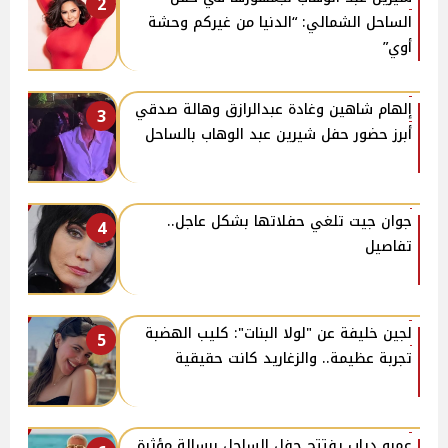
2
الساحل الشمالي: “الدنيا من غيركم وحشة
أوي”
إلهام شاهين وغادة عبدالرازق وهالة صدقي
3
أبرز حضور حفل شيرين عبد الوهاب بالساحل
جوان جيت تلغي حفلاتها بشكل عاجل..
4
تفاصيل
لجين خليفة عن "لولا البنات": كليب الهضبة
5
تجربة عظيمة.. والزغاريد كانت حقيقية
عمرو دياب يفتتح حفل الساحل برسالة مؤثرة