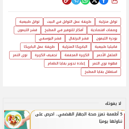
شارك
توابل منزلية
طريقة عمل التوابل في البيت
توابل طبيعية
وصفات اقتصادية
أفكار للتوفير في المطبخ
قشر الليمون
بودرة الليمون
قشر البرتقال
قشر اليوسفي
فانيليا طبيعية
البابريكا المنزلية
طريقة عمل البابريكا
الفلفل الأحمر
الكزبرة المجففة
تجفيف الكزبرة
نوى التمر
قهوة نوى التمر
إعادة تدوير بقايا الطعام
استغلال بقايا المطبخ
لا يفوتك
5 أطعمة تعزز صحة الجهاز الهضمي.. احرص على
تناولها يوميًا