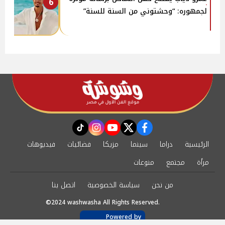
6
لجمهوره: “وحشتوني من السنة للسنة”
instagram
tiktok
youtube
twitter
facebook
الرئيسية
دراما
سينما
مزيكا
فضائيات
فيديوهات
مرأة
مجتمع
منوعات
من نحن
سياسة الخصوصية
اتصل بنا
©2024 washwasha All Rights Reserved.
Powered by