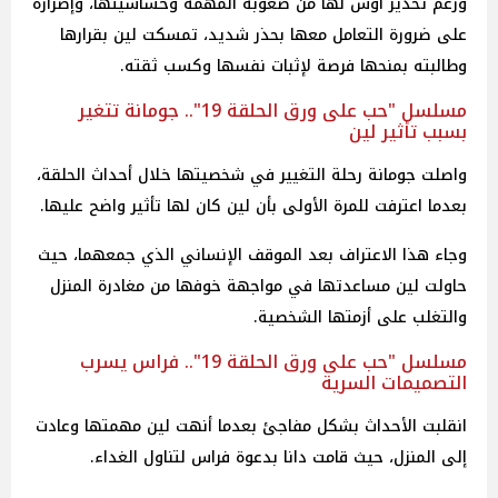
ورغم تحذير أوس لها من صعوبة المهمة وحساسيتها، وإصراره
على ضرورة التعامل معها بحذر شديد، تمسكت لين بقرارها
وطالبته بمنحها فرصة لإثبات نفسها وكسب ثقته.
مسلسل "حب على ورق الحلقة 19".. جومانة تتغير
بسبب تأثير لين
واصلت جومانة رحلة التغيير في شخصيتها خلال أحداث الحلقة،
بعدما اعترفت للمرة الأولى بأن لين كان لها تأثير واضح عليها.
وجاء هذا الاعتراف بعد الموقف الإنساني الذي جمعهما، حيث
حاولت لين مساعدتها في مواجهة خوفها من مغادرة المنزل
والتغلب على أزمتها الشخصية.
مسلسل "حب على ورق الحلقة 19".. فراس يسرب
التصميمات السرية
انقلبت الأحداث بشكل مفاجئ بعدما أنهت لين مهمتها وعادت
إلى المنزل، حيث قامت دانا بدعوة فراس لتناول الغداء.