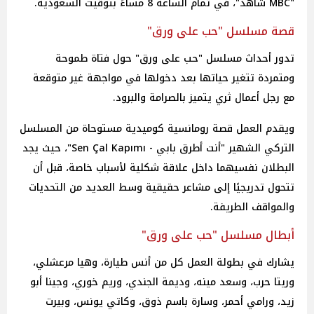
"MBC شاهد"، في تمام الساعة 8 مساءً بتوقيت السعودية.
قصة مسلسل "حب على ورق"
تدور أحداث مسلسل "حب على ورق" حول فتاة طموحة
ومتمردة تتغير حياتها بعد دخولها في مواجهة غير متوقعة
مع رجل أعمال ثري يتميز بالصرامة والبرود.
ويقدم العمل قصة رومانسية كوميدية مستوحاة من المسلسل
التركي الشهير "أنت أطرق بابي - Sen Çal Kapımı"، حيث يجد
البطلان نفسيهما داخل علاقة شكلية لأسباب خاصة، قبل أن
تتحول تدريجيًا إلى مشاعر حقيقية وسط العديد من التحديات
والمواقف الطريفة.
أبطال مسلسل "حب على ورق"
يشارك في بطولة العمل كل من أنس طيارة، وهيا مرعشلي،
وريتا حرب، وسعد مينه، وديمة الجندي، وريم خوري، وجينا أبو
زيد، ورامي أحمر، وسارة باسم ذوق، وكاتي يونس، وبيرت