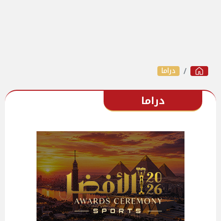
دراما
دراما