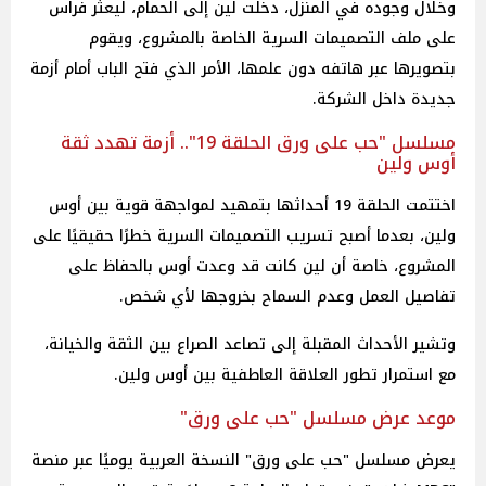
وخلال وجوده في المنزل، دخلت لين إلى الحمام، ليعثر فراس
على ملف التصميمات السرية الخاصة بالمشروع، ويقوم
بتصويرها عبر هاتفه دون علمها، الأمر الذي فتح الباب أمام أزمة
جديدة داخل الشركة.
مسلسل "حب على ورق الحلقة 19".. أزمة تهدد ثقة
أوس ولين
اختتمت الحلقة 19 أحداثها بتمهيد لمواجهة قوية بين أوس
ولين، بعدما أصبح تسريب التصميمات السرية خطرًا حقيقيًا على
المشروع، خاصة أن لين كانت قد وعدت أوس بالحفاظ على
تفاصيل العمل وعدم السماح بخروجها لأي شخص.
وتشير الأحداث المقبلة إلى تصاعد الصراع بين الثقة والخيانة،
مع استمرار تطور العلاقة العاطفية بين أوس ولين.
موعد عرض مسلسل "حب على ورق"
يعرض مسلسل "حب على ورق" النسخة العربية يوميًا عبر منصة