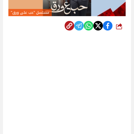
مسلسل "حب على ورق"
شارك