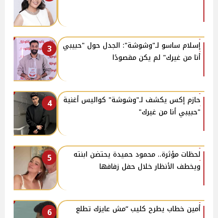
إسلام ساسو لـ"وشوشة": الجدل حول "حبيبي
3
أنا من غيرك" لم يكن مقصودًا
حازم إكس يكشف لـ"وشوشة" كواليس أغنية
4
"حبيبي أنا من غيرك"
لحظات مؤثرة.. محمود حميدة يحتضن ابنته
5
ويخطف الأنظار خلال حفل زفافها
أمين خطاب يطرح كليب “مش عايزك تطلع
6