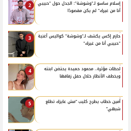
إسلام ساسو لـ"وشوشة": الجدل حول "حبيبي
2
أنا من غيرك" لم يكن مقصودًا
حازم إكس يكشف لـ"وشوشة" كواليس أغنية
3
"حبيبي أنا من غيرك"
لحظات مؤثرة.. محمود حميدة يحتضن ابنته
4
ويخطف الأنظار خلال حفل زفافها
أمين خطاب يطرح كليب “مش عايزك تطلع
5
شبهي”