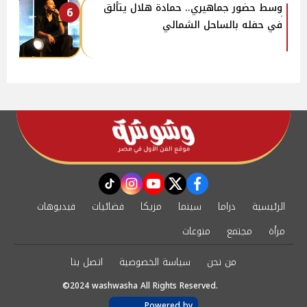
وسط حضور جماهيري.. حمادة هلال يتألق
6
في حفله بالساحل الشمالي
instagram
tiktok
youtube
twitter
facebook
الرئيسية
دراما
سينما
مزيكا
فضائيات
فيديوهات
مرأة
مجتمع
منوعات
من نحن
سياسة الخصوصية
اتصل بنا
©2024 washwasha All Rights Reserved.
Powered by