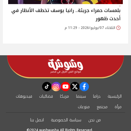
بلمسات حمراء جريئة.. رانيا يوسف تخطف الأنظار في
أحدث ظهور
الثلاثاء 07/يوليو/2026 - 11:29 م
instagram
tiktok
youtube
twitter
facebook
الرئيسية
دراما
سينما
مزيكا
فضائيات
فيديوهات
مرأة
مجتمع
منوعات
من نحن
سياسة الخصوصية
اتصل بنا
©2024 washwasha All Rights Reserved.