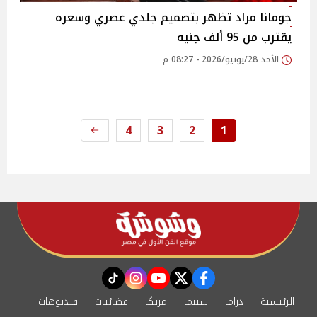
جومانا مراد تظهر بتصميم جلدي عصري وسعره
يقترب من 95 ألف جنيه
الأحد 28/يونيو/2026 - 08:27 م
4
3
2
1
instagram
tiktok
youtube
twitter
facebook
الرئيسية
دراما
سينما
مزيكا
فضائيات
فيديوهات